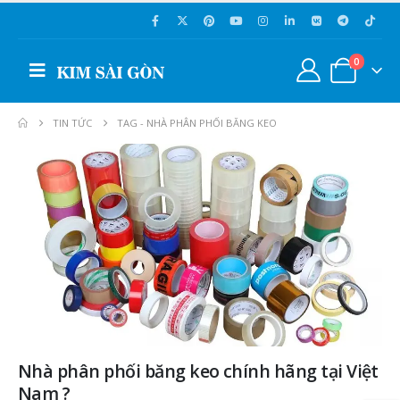
0
TIN TỨC
TAG -
NHÀ PHÂN PHỐI BĂNG KEO
Nhà phân phối băng keo chính hãng tại Việt
Nam ?