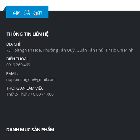
Kim Sài Gòn
THÔNG TIN LIÊN HỆ
ĐỊA CHỈ:
73 Hoàng Văn Hòe, Phường Tân Quý, Quận Tân Phú, TP Hồ Chí Minh
ĐIỆN THOẠI:
0919 269 469
EMAIL:
nppkimsaigon@gmail.com
THỜI GIAN LÀM VIỆC
Thứ 2- Thứ 7 / 8:00 - 17:00
DANH MỤC SẢN PHẨM