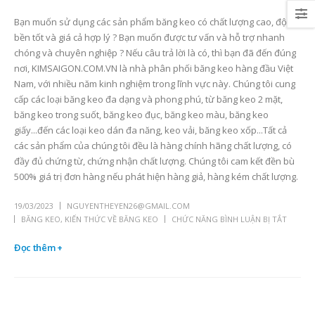
Bạn muốn sử dụng các sản phẩm băng keo có chất lượng cao, độ
bền tốt và giá cả hợp lý ? Bạn muốn được tư vấn và hỗ trợ nhanh
chóng và chuyên nghiệp ? Nếu câu trả lời là có, thì bạn đã đến đúng
nơi, KIMSAIGON.COM.VN là nhà phân phối băng keo hàng đầu Việt
Nam, với nhiều năm kinh nghiệm trong lĩnh vực này. Chúng tôi cung
cấp các loại băng keo đa dạng và phong phú, từ băng keo 2 mặt,
băng keo trong suốt, băng keo đục, băng keo màu, băng keo
giấy...đến các loại keo dán đa năng, keo vải, băng keo xốp...Tất cả
các sản phẩm của chúng tôi đều là hàng chính hãng chất lượng, có
đầy đủ chứng từ, chứng nhận chất lượng. Chúng tôi cam kết đền bù
500% giá trị đơn hàng nếu phát hiện hàng giả, hàng kém chất lượng.
19/03/2023
NGUYENTHEYEN26@GMAIL.COM
BĂNG KEO
,
KIẾN THỨC VỀ BĂNG KEO
CHỨC NĂNG BÌNH LUẬN BỊ TẮT
Đọc thêm +