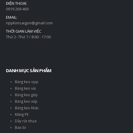
ĐIỆN THOẠI:
0919 269 469
EMAIL:
nppkimsaigon@gmail.com
THỜI GIAN LÀM VIỆC
Thứ 2- Thứ 7 / 8:00 - 17:00
DANH MỤC SẢN PHẨM
Băng keo opp
Băng keo vải
Băng keo giấy
Băng keo xốp
Băng keo khác
Màng PE
Dây rút nhựa
Bao bì