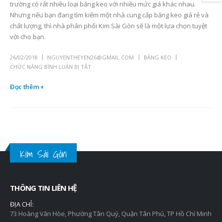
trường có rất nhiều loại băng keo với nhiều mức giá khác nhau.
Nhưng nếu bạn đang tìm kiếm một nhà cung cấp băng keo giá rẻ và
chất lượng, thì nhà phân phối Kim Sài Gòn sẽ là một lựa chọn tuyệt
vời cho bạn.
26/02/2018
NGUYENTHEYEN26@GMAIL.COM
BĂNG KEO
CHỨC NĂNG BÌNH LUẬN BỊ TẮT
Đọc thêm +
Kim Sài Gòn
THÔNG TIN LIÊN HỆ
ĐỊA CHỈ:
73 Hoàng Văn Hòe, Phường Tân Quý, Quận Tân Phú, TP Hồ Chí Minh