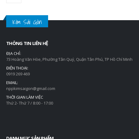
Kim Sài Gòn
THÔNG TIN LIÊN HỆ
ĐỊA CHỈ:
73 Hoàng Văn Hòe, Phường Tân Quý, Quận Tân Phú, TP Hồ Chí Minh
ĐIỆN THOẠI:
0919 269 469
EMAIL:
nppkimsaigon@gmail.com
THỜI GIAN LÀM VIỆC
Thứ 2- Thứ 7 / 8:00 - 17:00
DANH MỤC SẢN PHẨM