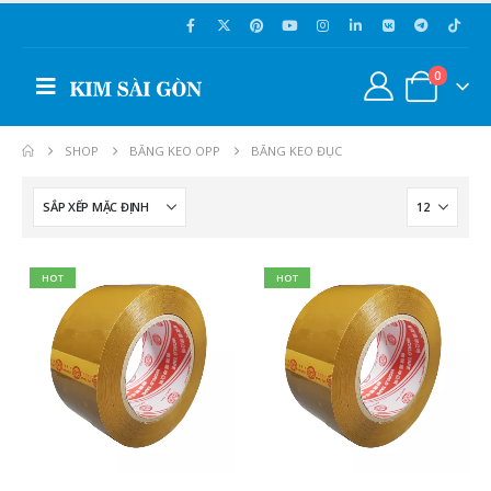
0
SHOP
BĂNG KEO OPP
BĂNG KEO ĐỤC
HOT
HOT