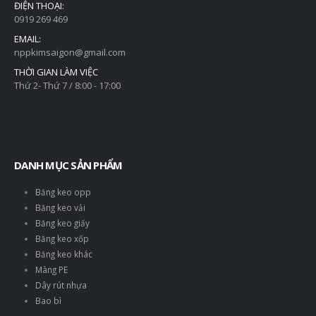
ĐIỆN THOẠI:
0919 269 469
EMAIL:
nppkimsaigon@gmail.com
THỜI GIAN LÀM VIỆC
Thứ 2- Thứ 7 / 8:00 - 17:00
DANH MỤC SẢN PHẨM
Băng keo opp
Băng keo vải
Băng keo giấy
Băng keo xốp
Băng keo khác
Màng PE
Dây rút nhựa
Bao bì