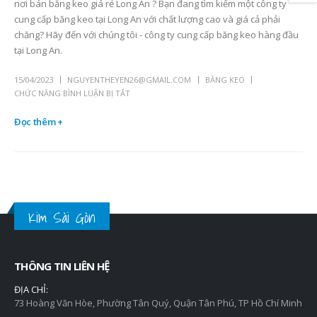
nơi bán băng keo giá rẻ Long An ? Bạn đang tìm kiếm một công ty
cung cấp băng keo tại Long An với chất lượng cao và giá cả phải
chăng? Hãy đến với chúng tôi - công ty cung cấp băng keo hàng đầu
tại Long An.
15/04/2023
NGUYENTHEYEN26@GMAIL.COM
BĂNG KEO
CHỨC NĂNG BÌNH LUẬN BỊ TẮT
Đọc thêm +
Kim Sài Gòn
THÔNG TIN LIÊN HỆ
ĐỊA CHỈ:
73 Hoàng Văn Hòe, Phường Tân Quý, Quận Tân Phú, TP Hồ Chí Minh