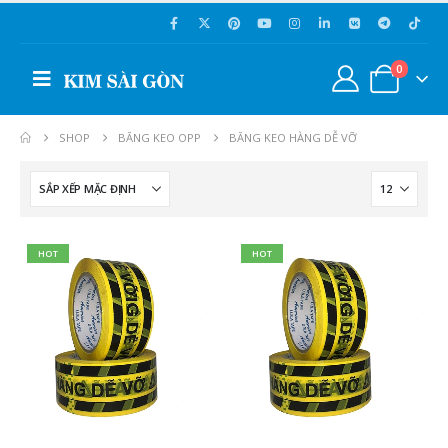
0
SHOP
BĂNG KEO OPP
BĂNG KEO HÀNG DỄ VỠ
HOT
HOT