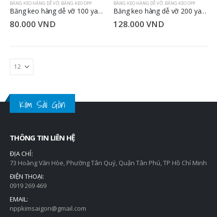
BĂNG KEO HÀNG DỄ VỠ
,
BĂNG KEO OPP
BĂNG KEO HÀNG DỄ VỠ
,
BĂNG KEO OPP
Băng keo hàng dễ vỡ 100 yard 1.2 kg 4.8cm
Băng keo hàng dễ vỡ 200 yard 2 kg 4.8cm
80.000
VND
128.000
VND
Kim Sài Gòn
THÔNG TIN LIÊN HỆ
ĐỊA CHỈ:
73 Hoàng Văn Hòe, Phường Tân Quý, Quận Tân Phú, TP Hồ Chí Minh
ĐIỆN THOẠI:
0919 269 469
EMAIL:
nppkimsaigon@gmail.com