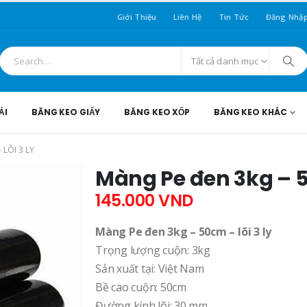
Giới Thiệu
Liên Hệ
Tin Tức
Đăng Nhậ
Tất cả danh mục
ẢI
BĂNG KEO GIẤY
BĂNG KEO XỐP
BĂNG KEO KHÁC
 LÕI 3 LY
Màng Pe đen 3kg – 50
145.000
VND
Màng Pe đen 3kg – 50cm – lõi 3 ly
Trọng lượng cuộn: 3kg
Sản xuất tại: Việt Nam
Bề cao cuộn: 50cm
Đường kính lõi: 30 mm