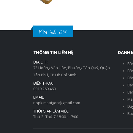
Kim Sài Gòn
THÔNG TIN LIÊN HỆ
DANH 
ĐỊA CHỈ:
Bă
73 Hoàng Văn Hòe, Phường Tân Quý, Quận
Băn
Tân Phú, TP Hồ Chí Minh
Băn
ĐIỆN THOẠI:
Bă
0919 269 469
Bă
EMAIL:
Mà
nppkimsaigon@gmail.com
Dây
THỜI GIAN LÀM VIỆC
Bao
Thứ 2- Thứ 7 / 8:00 - 17:00