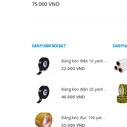
75.000
VND
SẢN PHẨM NỔI BẬT
SẢN PH
Băng keo điện 10 yard -0.2kg-1.8cm
22.000
VND
Băng keo điện 20 yard -0.4kg-1.8cm
40.000
VND
Băng keo đục 100 yard 1.2 kg 4.8cm
55.000
VND