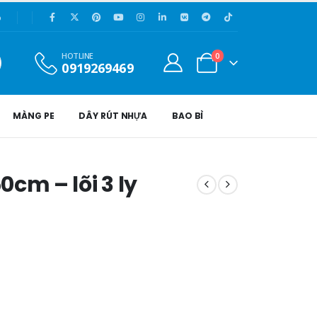
p
0
HOTLINE
0919269469
MÀNG PE
DÂY RÚT NHỰA
BAO BÌ
cm – lõi 3 ly