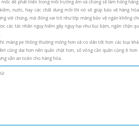
m mốc dễ phát triển trong môi trường ẩm và chúng sẽ làm hỏng hàn
, kiềm, nước, hay các chất dung môi thì nó sẽ giúp bảo vệ hàng h
ng với chúng, mà đóng vai trò như lớp màng bảo vệ ngăn không cho
ợc các tác nhân nguy hiểm gây nguy hại như bụi bặm, ngăn chặn quá
.
 phí: màng pe thông thường mỏng hơn và co dãn tốt hơn các loại kh
allet cũng dai hơn nên quấn chặt hơn, số vòng cần quấn cũng ít hơn
hưng vẫn an toàn cho hàng hóa.
tử: