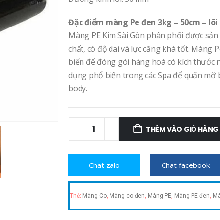
Đặc điểm màng Pe đen 3kg – 50cm – lõi 
Màng PE Kim Sài Gòn phân phối được sản 
chất, có độ dai và lực căng khá tốt. Màng 
biến để đóng gói hàng hoá có kích thước 
dụng phổ biến trong các Spa để quấn mỡ b
body.
THÊM VÀO GIỎ HÀNG
Chat zalo
Chat facebook
Thẻ:
Màng Co
,
Màng co đen
,
Màng PE
,
Màng PE đen
,
Mà