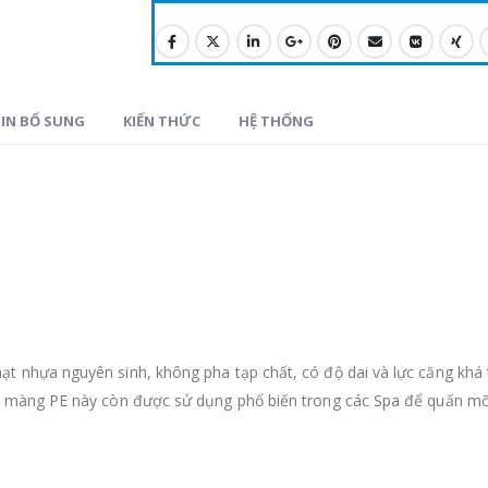
IN BỔ SUNG
KIẾN THỨC
HỆ THỐNG
ạt nhựa nguyên sinh, không pha tạp chất, có độ dai và lực căng kh
ại màng PE này còn được sử dụng phổ biến trong các Spa để quấn mỡ 