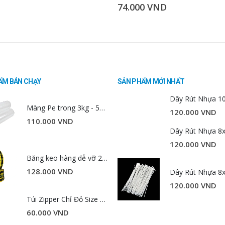
74.000
VND
ẨM BÁN CHẠY
SẢN PHẨM MỚI NHẤT
Màng Pe trong 3kg - 50cm - lõi 3 ly
120.000
VND
110.000
VND
120.000
VND
Băng keo hàng dễ vỡ 200 yard 2 kg 4.8cm
128.000
VND
120.000
VND
Túi Zipper Chỉ Đỏ Size 10x15cm
60.000
VND