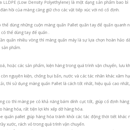
ựa LLDPE (Low Density Polyethylene) là một dạng sản phẩm bao bì
 đàn hồi của màng căng giữ cho các vật tiếp xúc với nó cố định.
ó thể dùng những cuộn màng quấn Pallet quấn tay để quấn quanh 
 có thể dùng tay để quấn .
cần quấn nhiều vòng thì màng quấn máy là sự lựa chọn hoàn hảo dà
ố sản phẩm.
á, hoặc các sản phẩm, kiện hàng trong quá trình vận chuyển, lưu k
n nguyên kiện, chống bụi bẩn, nước và các tác nhân khác xâm hại 
, thì sử dụng màng quấn Pallet là cách tốt nhất, hiệu quả cao nhất, t
ng co thì màng pe có khả năng bám dính cực tốt, giúp cố định hàng h
 hàng hóa, rất tiện lợi khi xếp dỡ hàng hóa.
e quấn pallet giúp hàng hóa tránh khỏi các tác động thời tiết khá
rầy xước, rách vỏ trong quá trình vận chuyển.