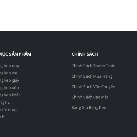
MỤC SẢN PHẨM
CHÍNH SÁCH
ng keo opp
Chính Sách Thanh Toán
g keo vải
Chính Sách Mua Hàng
g keo giấy
Chính Sách Vận Chuyển
ng keo xốp
ng keo khác
Chính Sách Bảo Mật
ng PE
Bảng Giá Băng Keo
 rút nhựa
 bì