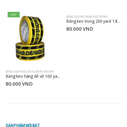
HOT
HOT
BĂNG KEO OPP
,
BĂNG KEO TRONG
Băng keo trong 200 yard 1.8 kg 4.8cm
80.000
VND
BĂNG KEO HÀNG DỄ VỠ
,
BĂNG KEO OPP
Băng keo hàng dễ vỡ 100 yard 1.2 kg 4.8cm
80.000
VND
SẢN PHẨM NỔI BẬT