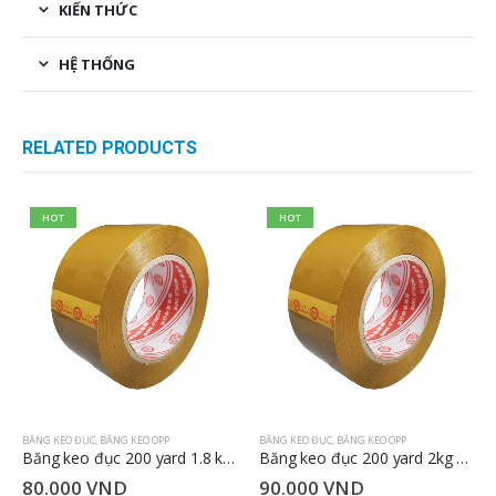
KIẾN THỨC
HỆ THỐNG
RELATED PRODUCTS
HOT
HOT
BĂNG KEO ĐỤC
,
BĂNG KEO OPP
BĂNG KEO ĐỤC
,
BĂNG KEO OPP
Băng keo đục 200 yard 1.8 kg 4.8cm
Băng keo đục 200 yard 2kg 4.8cm
80.000
VND
90.000
VND