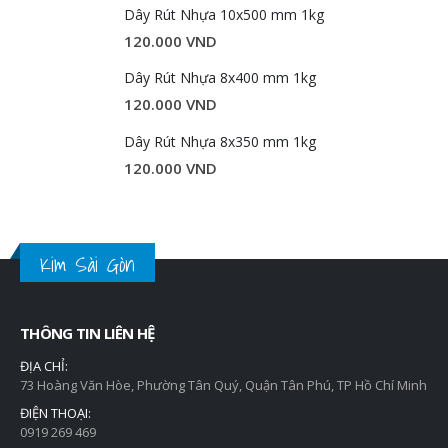
Dây Rút Nhựa 10x500 mm 1kg
120.000
VND
Dây Rút Nhựa 8x400 mm 1kg
120.000
VND
Dây Rút Nhựa 8x350 mm 1kg
120.000
VND
Kim Sài Gòn
THÔNG TIN LIÊN HỆ
ĐỊA CHỈ:
73 Hoàng Văn Hòe, Phường Tân Quý, Quận Tân Phú, TP Hồ Chí Minh
ĐIỆN THOẠI:
0919 269 469