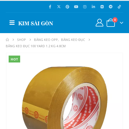
0
SHOP
BĂNG KEO OPP
,
BĂNG KEO ĐỤC
BĂNG KEO ĐỤC 100 YARD 1.2 KG 4.8CM
HOT