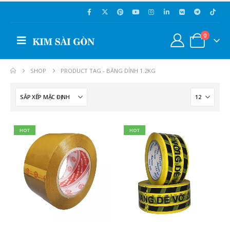
0
SHOP
PRODUCT TAG -
BĂNG DÍNH 1.2KG
HOT
HOT