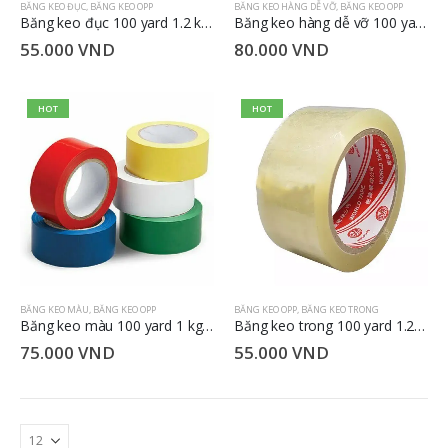
BĂNG KEO ĐỤC
,
BĂNG KEO OPP
BĂNG KEO HÀNG DỄ VỠ
,
BĂNG KEO OPP
Băng keo đục 100 yard 1.2 kg 4.8cm
Băng keo hàng dễ vỡ 100 yard 1.2 kg 4.8cm
55.000
VND
80.000
VND
HOT
HOT
BĂNG KEO MÀU
,
BĂNG KEO OPP
BĂNG KEO OPP
,
BĂNG KEO TRONG
Băng keo màu 100 yard 1 kg 4.8cm
Băng keo trong 100 yard 1.2 kg 4.8cm
75.000
VND
55.000
VND