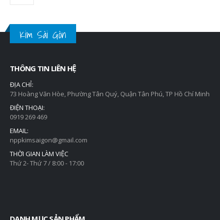
Kim Sài Gòn
THÔNG TIN LIÊN HỆ
ĐỊA CHỈ:
73 Hoàng Văn Hòe, Phường Tân Quý, Quận Tân Phú, TP Hồ Chí Minh
ĐIỆN THOẠI:
0919 269 469
EMAIL:
nppkimsaigon@gmail.com
THỜI GIAN LÀM VIỆC
Thứ 2- Thứ 7 / 8:00 - 17:00
DANH MỤC SẢN PHẨM