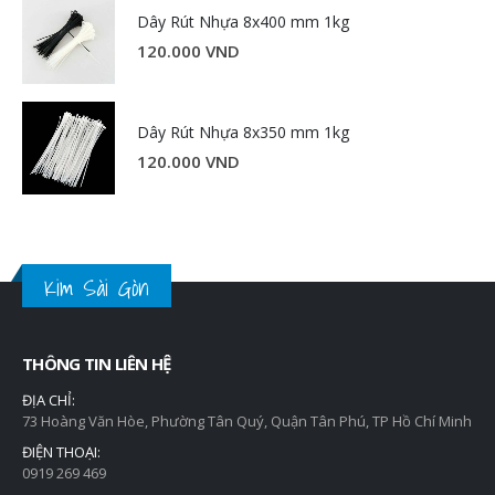
Dây Rút Nhựa 8x400 mm 1kg
120.000
VND
Dây Rút Nhựa 8x350 mm 1kg
120.000
VND
Kim Sài Gòn
THÔNG TIN LIÊN HỆ
ĐỊA CHỈ:
73 Hoàng Văn Hòe, Phường Tân Quý, Quận Tân Phú, TP Hồ Chí Minh
ĐIỆN THOẠI:
0919 269 469