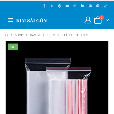
0
SHOP
BAO BÌ
TÚI ZIPPER CHỈ ĐỎ SIZE 6X9CM
HOT