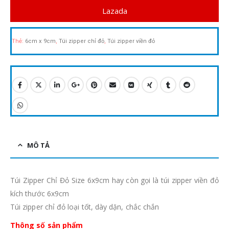
Lazada
Thẻ:
6cm x 9cm
,
Túi zipper chỉ đỏ
,
Túi zipper viền đỏ
MÔ TẢ
Túi Zipper Chỉ Đỏ Size 6x9cm hay còn gọi là túi zipper viền đỏ
kích thước 6x9cm
Túi zipper chỉ đỏ loại tốt, dày dặn, chắc chắn
Thông số sản phẩm