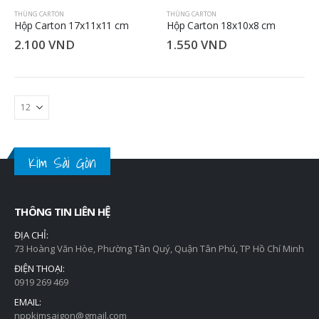
THÙNG CARTON
THÙNG CARTON
Hộp Carton 17x11x11 cm
Hộp Carton 18x10x8 cm
2.100
VND
1.550
VND
Kim Sài Gòn
THÔNG TIN LIÊN HỆ
ĐỊA CHỈ:
73 Hoàng Văn Hòe, Phường Tân Quý, Quận Tân Phú, TP Hồ Chí Minh
ĐIỆN THOẠI:
0919 269 469
EMAIL:
nppkimsaigon@gmail.com