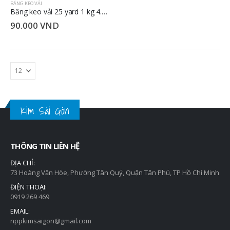
BĂNG KEO VẢI
Băng keo vải 25 yard 1 kg 4.8cm
90.000
VND
Kim Sài Gòn
THÔNG TIN LIÊN HỆ
ĐỊA CHỈ:
73 Hoàng Văn Hòe, Phường Tân Quý, Quận Tân Phú, TP Hồ Chí Minh
ĐIỆN THOẠI:
0919 269 469
EMAIL:
nppkimsaigon@gmail.com