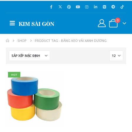
0
SHOP
PRODUCT TAG -
BĂNG KEO VẢI XANH DƯƠNG
HOT