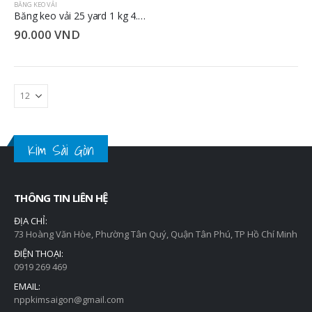
BĂNG KEO VẢI
Băng keo vải 25 yard 1 kg 4.8cm
90.000
VND
Kim Sài Gòn
THÔNG TIN LIÊN HỆ
ĐỊA CHỈ:
73 Hoàng Văn Hòe, Phường Tân Quý, Quận Tân Phú, TP Hồ Chí Minh
ĐIỆN THOẠI:
0919 269 469
EMAIL:
nppkimsaigon@gmail.com