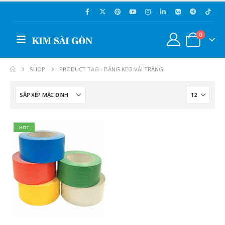
0
SHOP
PRODUCT TAG -
BĂNG KEO VẢI TRẮNG
HOT