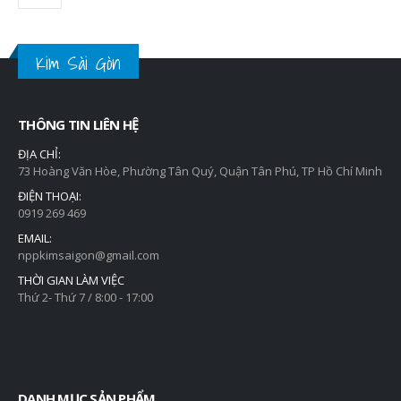
Kim Sài Gòn
THÔNG TIN LIÊN HỆ
ĐỊA CHỈ:
73 Hoàng Văn Hòe, Phường Tân Quý, Quận Tân Phú, TP Hồ Chí Minh
ĐIỆN THOẠI:
0919 269 469
EMAIL:
nppkimsaigon@gmail.com
THỜI GIAN LÀM VIỆC
Thứ 2- Thứ 7 / 8:00 - 17:00
DANH MỤC SẢN PHẨM