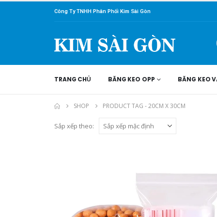
Công Ty TNHH Phân Phối Kim Sài Gòn
TRANG CHỦ
BĂNG KEO OPP
BĂNG KEO V
SHOP
PRODUCT TAG -
20CM X 30CM
Sắp xếp theo: