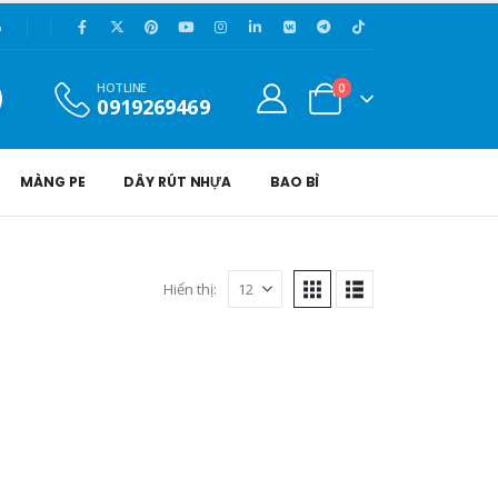
p
0
HOTLINE
0919269469
MÀNG PE
DÂY RÚT NHỰA
BAO BÌ
Hiển thị: