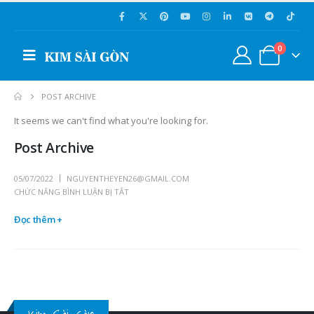
0
POST ARCHIVE
It seems we can't find what you're looking for.
Post Archive
05/07/2022
NGUYENTHEYEN26@GMAIL.COM
CHỨC NĂNG BÌNH LUẬN BỊ TẮT
Đọc thêm +