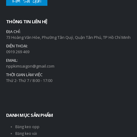
Kim Sài Gòn
THÔNG TIN LIÊN HỆ
ĐỊA CHỈ:
73 Hoàng Văn Hòe, Phường Tân Quý, Quận Tân Phú, TP Hồ Chí Minh
ĐIỆN THOẠI:
0919 269 469
EMAIL:
nppkimsaigon@gmail.com
THỜI GIAN LÀM VIỆC
Thứ 2- Thứ 7 / 8:00 - 17:00
DANH MỤC SẢN PHẨM
Băng keo opp
Băng keo vải